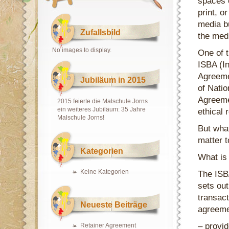
spaces 
print, o
media b
Zufallsbild
the med
No images to display.
One of 
ISBA (In
Agreeme
Jubiläum in 2015
of Nati
Agreeme
2015 feierte die Malschule Jorns
ein weiteres Jubiläum: 35 Jahre
ethical 
Malschule Jorns!
But wha
matter 
Kategorien
What is
Keine Kategorien
The ISB
sets out
transac
Neueste Beiträge
agreeme
– provid
Retainer Agreement