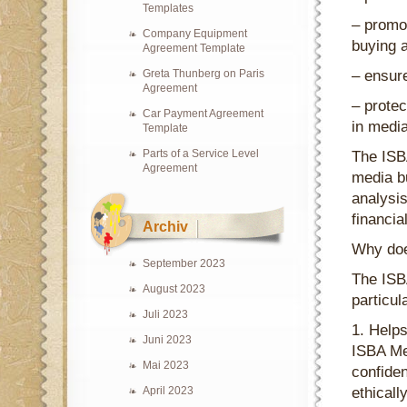
Templates
– promot
Company Equipment
buying a
Agreement Template
Greta Thunberg on Paris
– ensure
Agreement
– protec
Car Payment Agreement
in medi
Template
Parts of a Service Level
The ISB
Agreement
media b
analysis
financi
Archiv
Why doe
September 2023
The ISB
August 2023
particul
Juli 2023
1. Help
Juni 2023
ISBA Me
Mai 2023
confiden
April 2023
ethicall