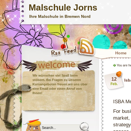
Malschule Jorns
Ihre Malschule in Bremen Nord
Home
You are h
Wir wünschen viel Spaß beim
12
Isb
stöbern. Bei Fragen zu unseren
Feb.
Kursangeboten freuen wir uns über
eine Email oder einen Anruf von
Ihnen!
ISBA Me
For busi
market, 
strategy