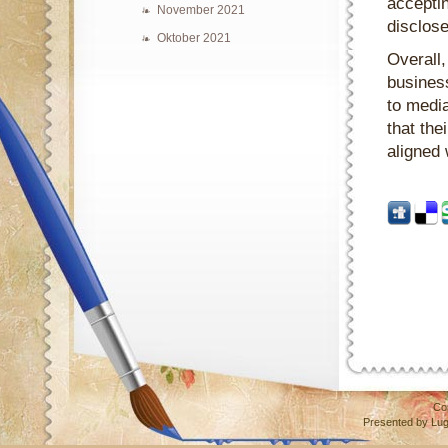
acceptin
November 2021
disclose
Oktober 2021
Overall,
business
to medi
that the
aligned 
Co
Presented by
Lu