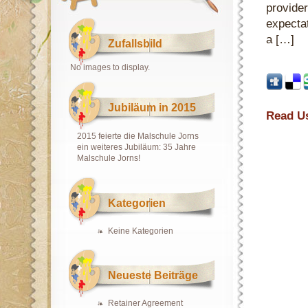
provider
expectat
a […]
Zufallsbild
No images to display.
Jubiläum in 2015
Read U
2015 feierte die Malschule Jorns
ein weiteres Jubiläum: 35 Jahre
Malschule Jorns!
Kategorien
Keine Kategorien
Neueste Beiträge
Retainer Agreement