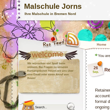
Malschule Jorns
Ihre Malschule in Bremen Nord
Home
You are
Wir wünschen viel Spaß beim
stöbern. Bei Fragen zu unseren
26
Re
Kursangeboten freuen wir uns über
Sep.
eine Email oder einen Anruf von
Ihnen!
Retaine
account
formal d
ongoing