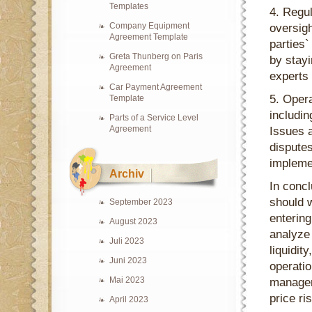
Templates
4. Regul
Company Equipment
oversigh
Agreement Template
parties`
Greta Thunberg on Paris
by stayi
Agreement
experts
Car Payment Agreement
5. Opera
Template
includi
Parts of a Service Level
Agreement
Issues a
disputes
impleme
Archiv
In concl
should w
September 2023
entering
August 2023
analyze 
Juli 2023
liquidit
Juni 2023
operatio
Mai 2023
managem
price ri
April 2023