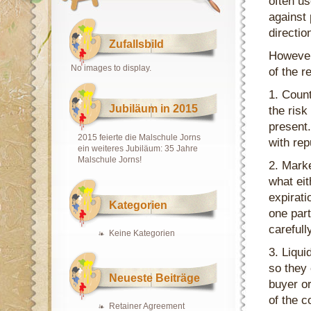
often u
against 
directio
Zufallsbild
However
No images to display.
of the 
1. Count
Jubiläum in 2015
the risk
present.
2015 feierte die Malschule Jorns
with rep
ein weiteres Jubiläum: 35 Jahre
Malschule Jorns!
2. Marke
what eit
expirati
Kategorien
one part
carefull
Keine Kategorien
3. Liqui
so they 
Neueste Beiträge
buyer or
of the c
Retainer Agreement