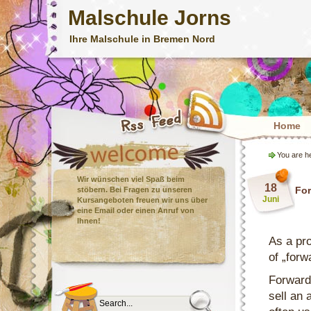
Malschule Jorns
Ihre Malschule in Bremen Nord
Home
You are h
Wir wünschen viel Spaß beim
18
For
stöbern. Bei Fragen zu unseren
Juni
Kursangeboten freuen wir uns über
eine Email oder einen Anruf von
Ihnen!
As a pro
of „forw
Forward
sell an 